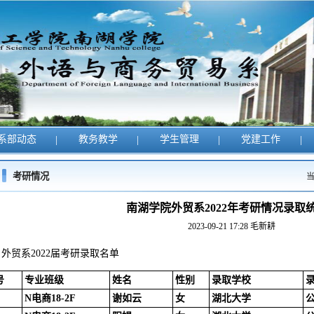
系部动态
|
教务教学
|
学生管理
|
党建工作
|
考研情况
南湖学院外贸系2022年考研情况录取
2023-09-21 17:28
毛新耕
外贸系2022届考研录取名单
号
专业班级
姓名
性别
录取学校
N电商18-2F
谢如云
女
湖北大学