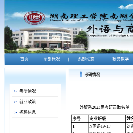
首页
|
系部概况
|
系部动态
|
教务教学
考研情况
考研情况
就业政策
外贸系2023届考研录取名单
招聘信息
序号
专业班级
姓
1
N英语19-1F
刘